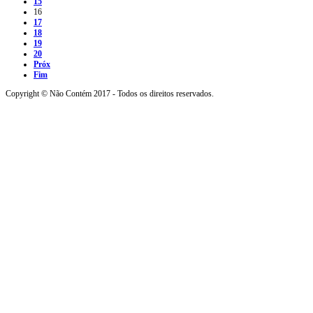
15
16
17
18
19
20
Próx
Fim
Copyright © Não Contém 2017 - Todos os direitos reservados.