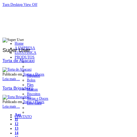
Turn Desktop View Off
Home
A EMPRESA
Super User
LOJA FÍSICA
PRODUTOS
Torta de Abacaxi
Publicado em
Tortas e Doces
Salgados
Leia mais ...
Bolos
Pães
Torta Brigadeiro
Massas
Biscoitos
Tortas e Doces
Publicado em
Tortas e Doces
Low Carb
Leia mais ...
Ant
CONTATO
11
12
13
14